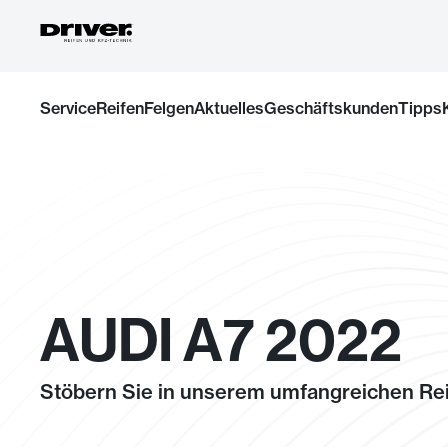
Zum
Service
Reifen
Felgen
Aktuelles
Geschäftskunden
Tipps
Inhalt
springen
AUDI A7 2022
Stöbern Sie in unserem umfangreichen Rei