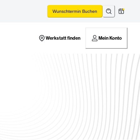
Suchen
*
Wunschtermin Buchen
Werkstatt finden
Mein Konto