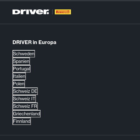
DRIVER in Europa
Schweden
Spanien
Portugal
Italien
Polen
Schweiz DE
Schweiz IT
Schweiz FR
Griechenland
Finnland