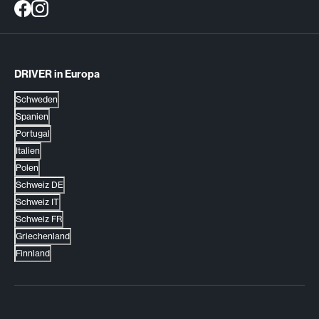
DRIVER in Europa
Schweden
Spanien
Portugal
Italien
Polen
Schweiz DE
Schweiz IT
Schweiz FR
Griechenland
Finnland