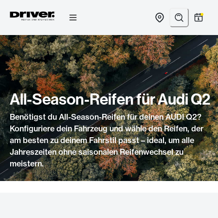
Zum
Inhalt
springen
All-Season-Reifen für Audi Q2
Benötigst du All-Season-Reifen für deinen AUDI Q2?
Konfiguriere dein Fahrzeug und wähle den Reifen, der
am besten zu deinem Fahrstil passt – ideal, um alle
Jahreszeiten ohne saisonalen Reifenwechsel zu
meistern.