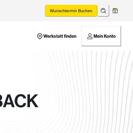
Suchen
*
Wunschtermin Buchen
Werkstatt finden
Mein Konto
BACK