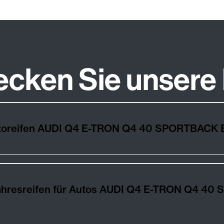
ecken Sie unsere
Autoreifen AUDI Q4 E-TRON Q4 40 SPORTBAC
jahresreifen für Autos AUDI Q4 E-TRON Q4 4