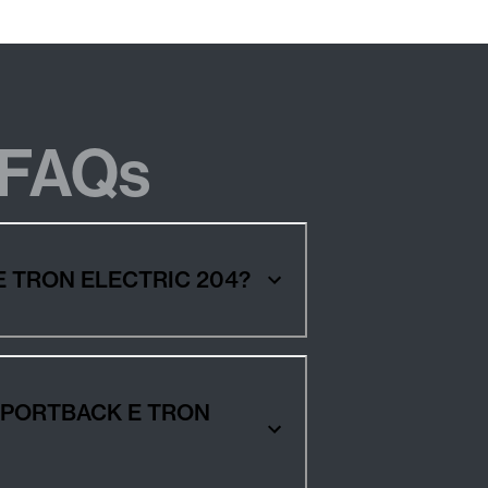
FAQs
K E TRON ELECTRIC 204?
0 SPORTBACK E TRON