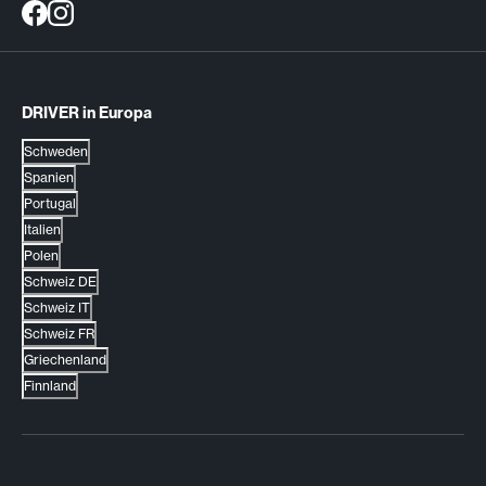
DRIVER in Europa
Schweden
Spanien
Portugal
Italien
Polen
Schweiz DE
Schweiz IT
Schweiz FR
Griechenland
Finnland