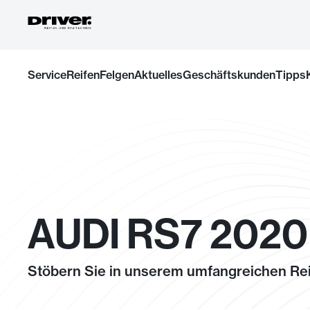
Zum
Service
Reifen
Felgen
Aktuelles
Geschäftskunden
Tipps
Inhalt
springen
AUDI RS7 2020
Stöbern Sie in unserem umfangreichen Rei