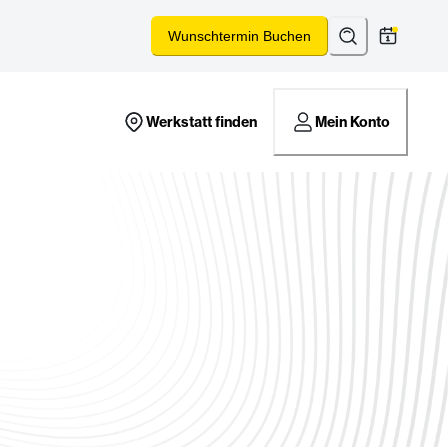
Suchen
*
Wunschtermin Buchen
Werkstatt finden
Mein Konto