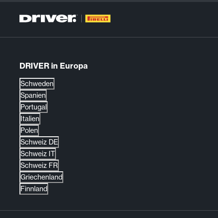
DRIVER in Europa
Schweden
Spanien
Portugal
Italien
Polen
Schweiz DE
Schweiz IT
Schweiz FR
Griechenland
Finnland