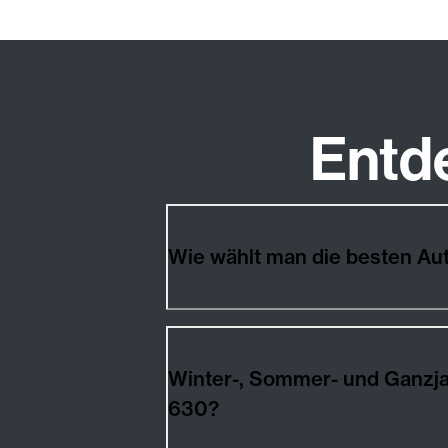
Entd
Winter-, Sommer- und Ganzjahresreifen für Aut
630?