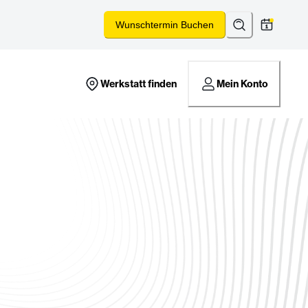
Suchen
*
Wunschtermin Buchen
Werkstatt finden
Mein Konto