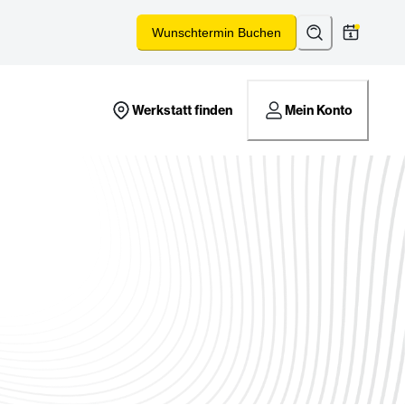
Suchen
*
Wunschtermin Buchen
Werkstatt finden
Mein Konto