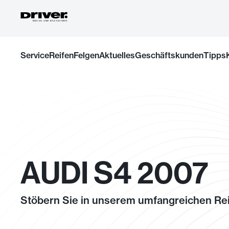
Zum
Service
Reifen
Felgen
Aktuelles
Geschäftskunden
Tipps
Inhalt
springen
AUDI S4 2007
Stöbern Sie in unserem umfangreichen Rei