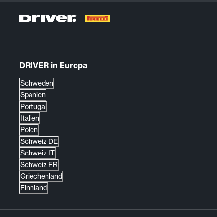
DRIVER in Europa
Schweden
Spanien
Portugal
Italien
Polen
Schweiz DE
Schweiz IT
Schweiz FR
Griechenland
Finnland