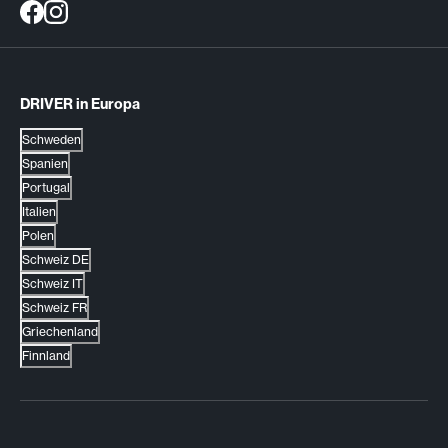
DRIVER in Europa
Schweden
Spanien
Portugal
Italien
Polen
Schweiz DE
Schweiz IT
Schweiz FR
Griechenland
Finnland