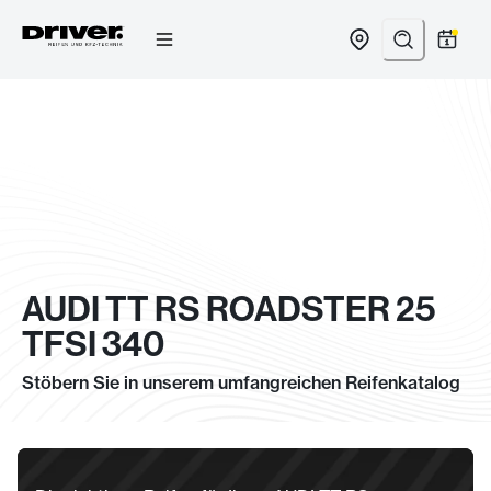
Zum
Inhalt
springen
AUDI TT RS ROADSTER 25
TFSI 340
Stöbern Sie in unserem umfangreichen Reifenkatalog