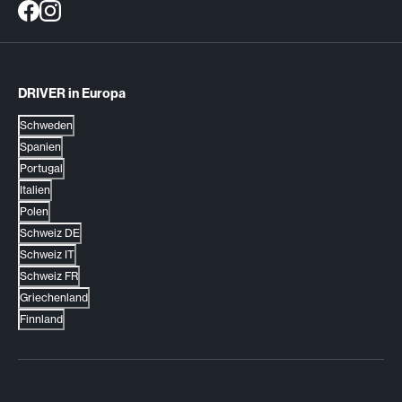
DRIVER in Europa
Schweden
Spanien
Portugal
Italien
Polen
Schweiz DE
Schweiz IT
Schweiz FR
Griechenland
Finnland