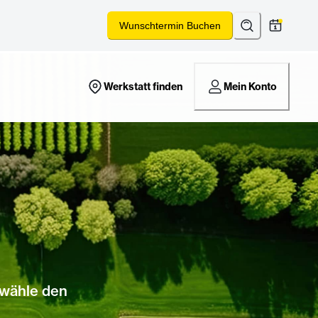
Suchen
*
Wunschtermin Buchen
Werkstatt finden
Mein Konto
 wähle den