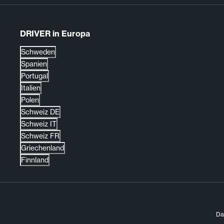
DRIVER in Europa
Schweden
Spanien
Portugal
Italien
Polen
Schweiz DE
Schweiz IT
Schweiz FR
Griechenland
Finnland
Da