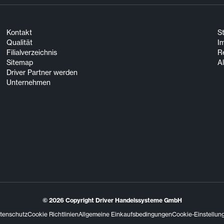
Kontakt
S
Qualität
I
Filialverzeichnis
R
Sitemap
A
Driver Partner werden
Unternehmen
© 2026
Copyright Driver Handelssysteme GmbH
tenschutz
Cookie Richtlinien
Allgemeine Einkaufsbedingungen
Cookie-Einstellun