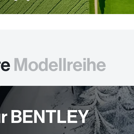
re
Modellreihe
für BENTLEY