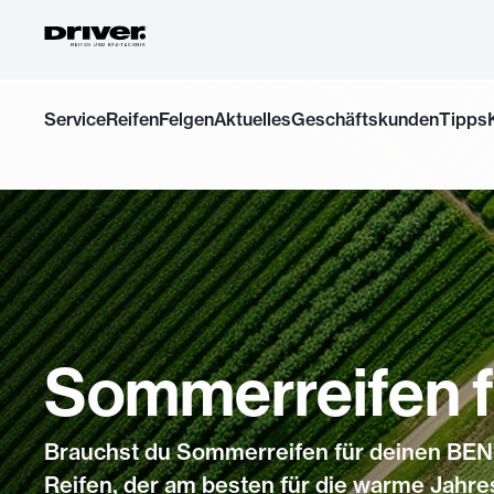
Zum
Service
Reifen
Felgen
Aktuelles
Geschäftskunden
Tipps
Inhalt
springen
Sommerreifen f
Brauchst du Sommerreifen für deinen BEN
Reifen, der am besten für die warme Jahres