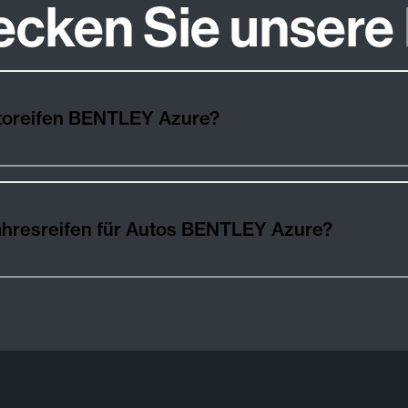
ecken Sie unsere
utoreifen BENTLEY Azure?
ahresreifen für Autos BENTLEY Azure?