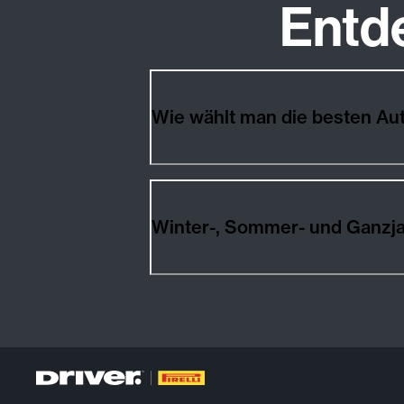
Entd
Wie wählt man die besten A
Winter-, Sommer- und Ganzj