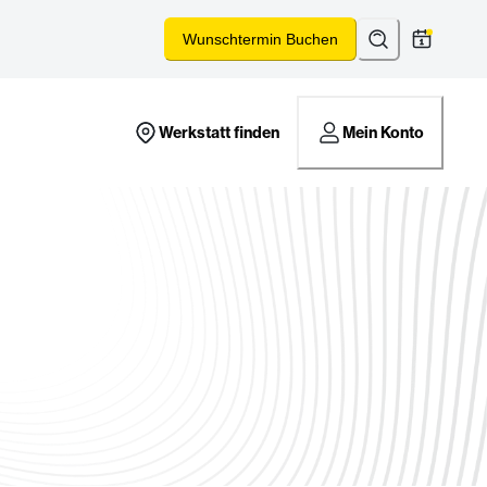
Suchen
*
Wunschtermin Buchen
Werkstatt finden
Mein Konto