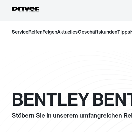
Zum
Service
Reifen
Felgen
Aktuelles
Geschäftskunden
Tipps
Inhalt
springen
BENTLEY BENT
Stöbern Sie in unserem umfangreichen Rei