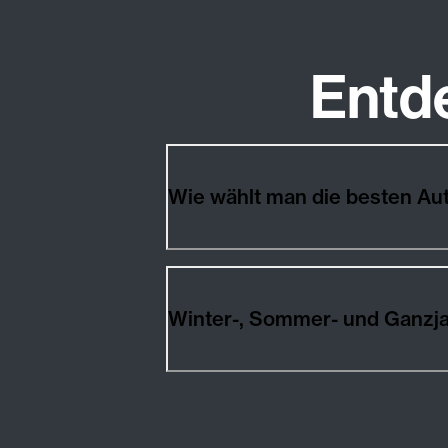
Entd
Wie wählt man die besten A
Winter-, Sommer- und Ganzj