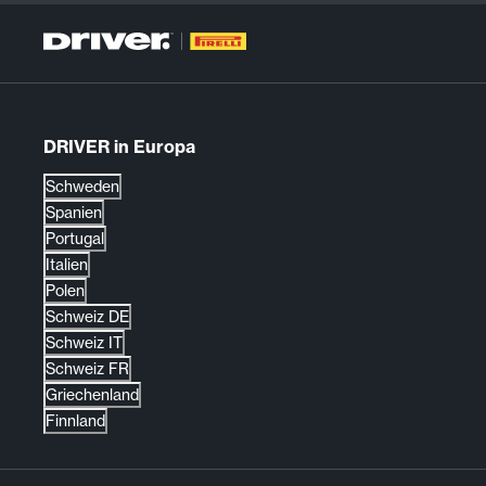
DRIVER in Europa
Schweden
Spanien
Portugal
Italien
Polen
Schweiz DE
Schweiz IT
Schweiz FR
Griechenland
Finnland