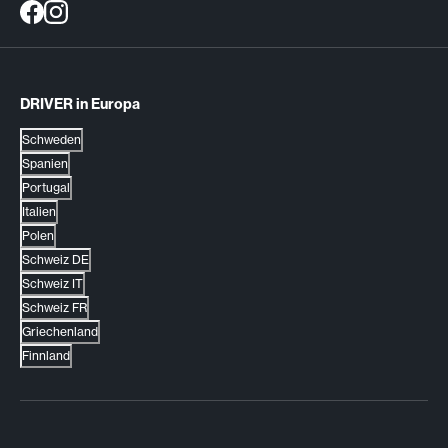
DRIVER in Europa
Schweden
Spanien
Portugal
Italien
Polen
Schweiz DE
Schweiz IT
Schweiz FR
Griechenland
Finnland