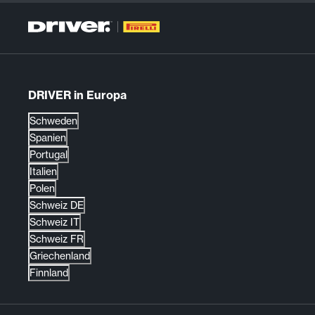
DRIVER in Europa
Schweden
Spanien
Portugal
Italien
Polen
Schweiz DE
Schweiz IT
Schweiz FR
Griechenland
Finnland