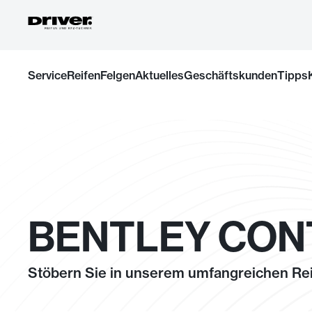
Zum
Service
Reifen
Felgen
Aktuelles
Geschäftskunden
Tipps
Inhalt
springen
BENTLEY CONT
Stöbern Sie in unserem umfangreichen Rei