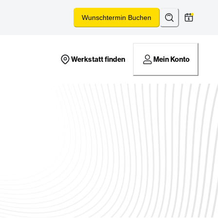
Suchen
*
Wunschtermin Buchen
Werkstatt finden
Mein Konto