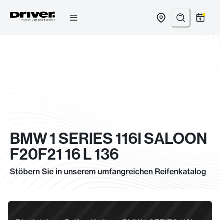
Zum
Inhalt
springen
BMW 1 SERIES 116I SALOON
F20F21 16 L 136
Stöbern Sie in unserem umfangreichen Reifenkatalog