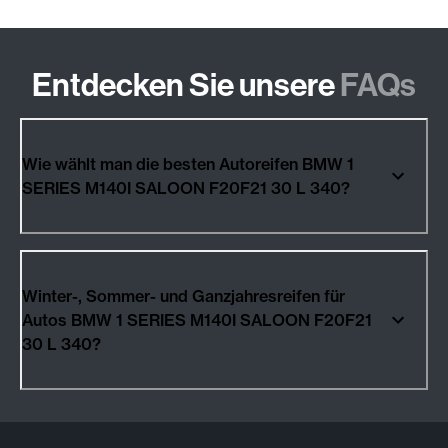
Entdecken Sie unsere
FAQs
Wie wählt man die besten Autoreifen BMW 1
SERIES M140I SALOON F20F21 30 L 340?
Winter-, Sommer- und Ganzjahresreifen für
Autos BMW 1 SERIES M140I SALOON F20F21
30 L 340?