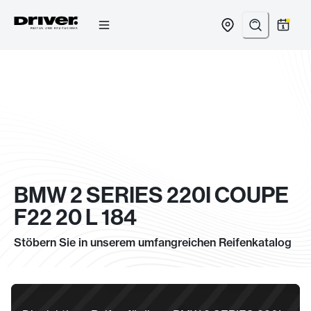
Zum
Inhalt
springen
BMW 2 SERIES 220I COUPE
F22 20 L 184
Stöbern Sie in unserem umfangreichen Reifenkatalog