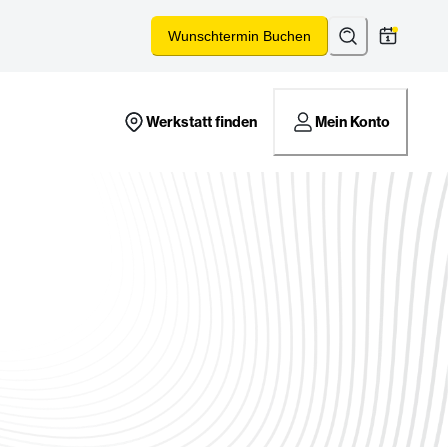
Suchen
*
Wunschtermin Buchen
Werkstatt finden
Mein Konto