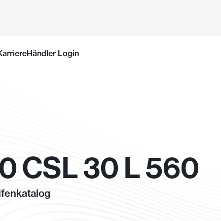
Karriere
Händler Login
0 CSL 30 L 560
fenkatalog