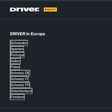
DRIVER in Europa
Schweden
Spanien
Portugal
Italien
Polen
Schweiz DE
Schweiz IT
Schweiz FR
Griechenland
Finnland