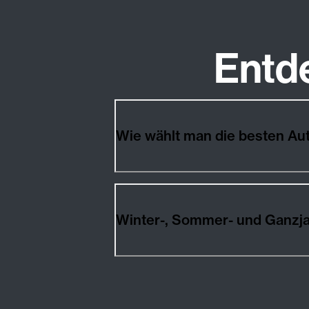
Entd
Wie wählt man die besten A
Winter-, Sommer- und Ganzj