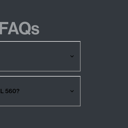
FAQs
 L 560?