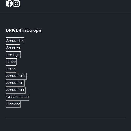
DRIVER in Europa
Schweden
Spanien
Portugal
Italien
Polen
Schweiz DE
Schweiz IT
Schweiz FR
Griechenland
Finnland