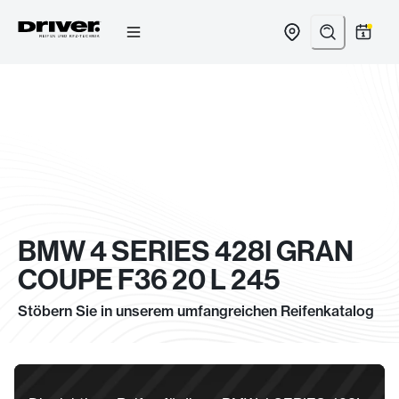
Zum
Inhalt
springen
BMW 4 SERIES 428I GRAN
COUPE F36 20 L 245
Stöbern Sie in unserem umfangreichen Reifenkatalog