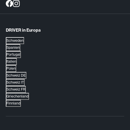
DRIVER in Europa
Schweden
Spanien
Portugal
Italien
Polen
Schweiz DE
Schweiz IT
Schweiz FR
Griechenland
Finnland