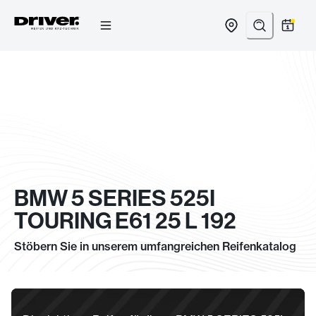
Zum
Inhalt
springen
BMW 5 SERIES 525I
TOURING E61 25 L 192
Stöbern Sie in unserem umfangreichen Reifenkatalog