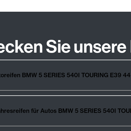
ecken Sie unsere
utoreifen BMW 5 SERIES 540I TOURING E39 44
ahresreifen für Autos BMW 5 SERIES 540I TO