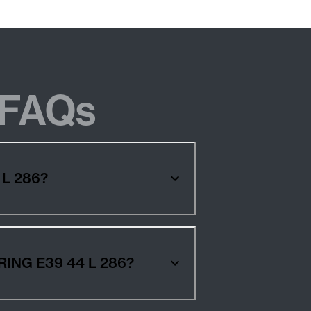
FAQs
 L 286?
URING E39 44 L 286?