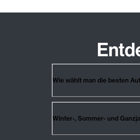
Entd
Wie wählt man die besten A
Winter-, Sommer- und Ganzj