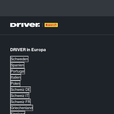
DRIVER in Europa
Schweden
Spanien
Portugal
Italien
Polen
Schweiz DE
Schweiz IT
Schweiz FR
Griechenland