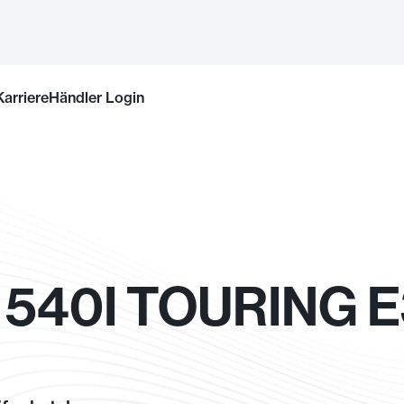
Karriere
Händler Login
540I TOURING E