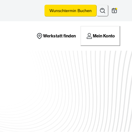
Suchen
*
Wunschtermin Buchen
Werkstatt finden
Mein Konto