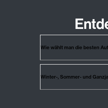
Entd
Wie wählt man die besten A
Winter-, Sommer- und Ganzj