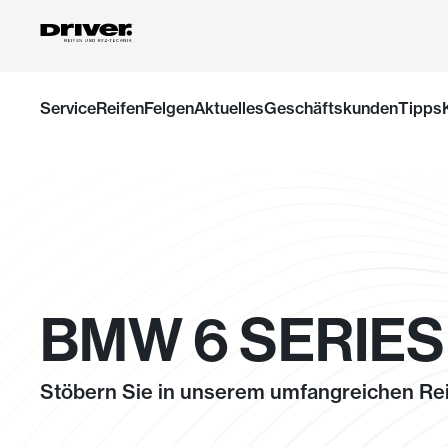
Zum
Service
Reifen
Felgen
Aktuelles
Geschäftskunden
Tipps
Inhalt
springen
BMW 6 SERIES 
Stöbern Sie in unserem umfangreichen Rei