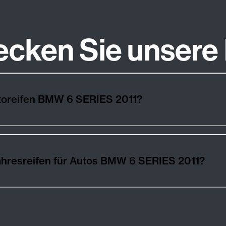
ecken Sie unsere
utoreifen BMW 6 SERIES 2011?
ahresreifen für Autos BMW 6 SERIES 2011?