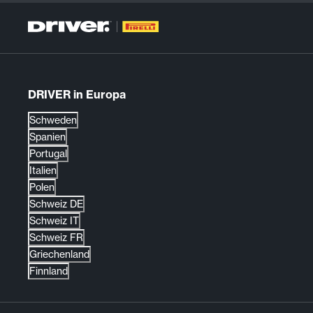
DRIVER in Europa
Schweden
Spanien
Portugal
Italien
Polen
Schweiz DE
Schweiz IT
Schweiz FR
Griechenland
Finnland