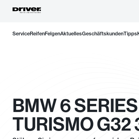
Zum
Service
Reifen
Felgen
Aktuelles
Geschäftskunden
Tipps
Inhalt
springen
BMW 6 SERIES
TURISMO G32 