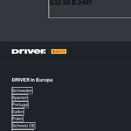
G32 30 D 249?
DRIVER in Europa
Schweden
Spanien
Portugal
Italien
Polen
Schweiz DE