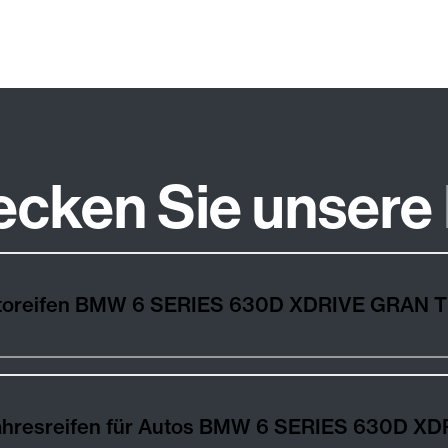
ecken Sie unsere
Autoreifen BMW 6 SERIES 630D XDRIVE GRAN
jahresreifen für Autos BMW 6 SERIES 630D 