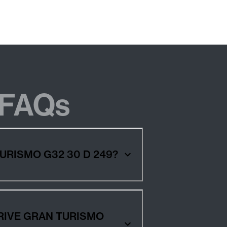
FAQs
 TURISMO G32 30 D 249?
XDRIVE GRAN TURISMO