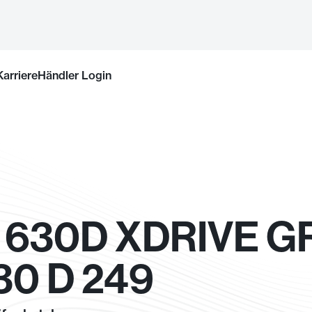
Karriere
Händler Login
 630D XDRIVE G
30 D 249