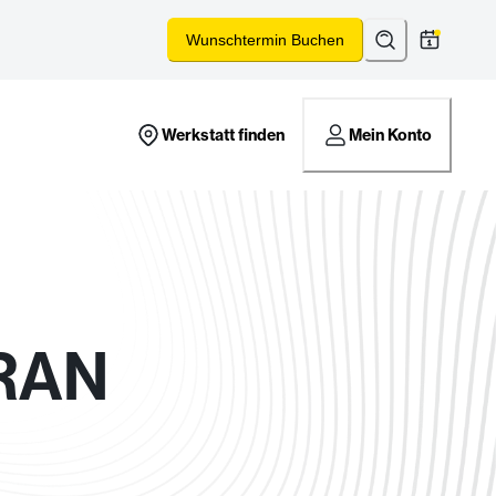
Suchen
*
Wunschtermin Buchen
Werkstatt finden
Mein Konto
RAN