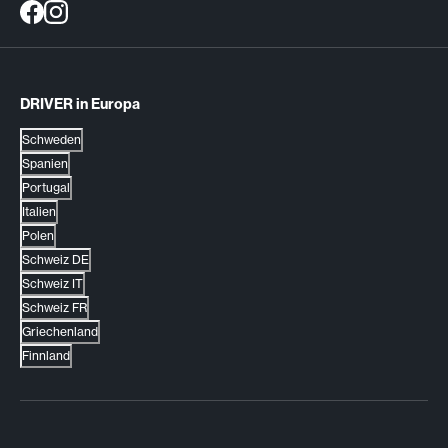
DRIVER in Europa
Schweden
Spanien
Portugal
Italien
Polen
Schweiz DE
Schweiz IT
Schweiz FR
Griechenland
Finnland