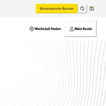
Suchen
*
Wunschtermin Buchen
Werkstatt finden
Mein Konto