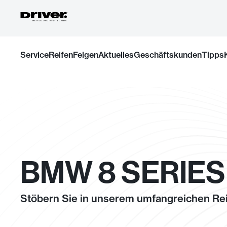
Zum
Service
Reifen
Felgen
Aktuelles
Geschäftskunden
Tipps
Inhalt
springen
BMW 8 SERIES
Stöbern Sie in unserem umfangreichen Rei