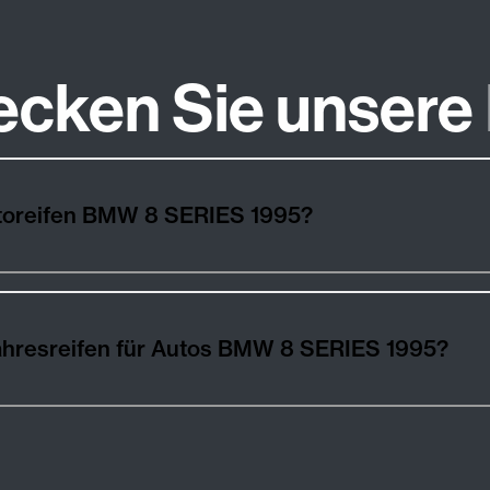
ecken Sie unsere
utoreifen BMW 8 SERIES 1995?
ahresreifen für Autos BMW 8 SERIES 1995?