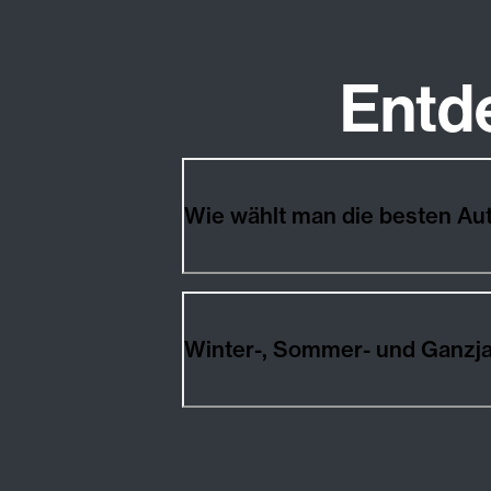
Entd
Wie wählt man die besten A
Winter-, Sommer- und Ganzj