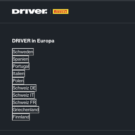
DRIVER in Europa
Schweden
Spanien
Portugal
Italien
Polen
Schweiz DE
Schweiz IT
Schweiz FR
Griechenland
Finnland