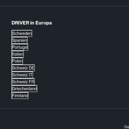
DRIVER in Europa
Schweden
Spanien
Portugal
Italien
Polen
Schweiz DE
Schweiz IT
Schweiz FR
Griechenland
Finnland
Da