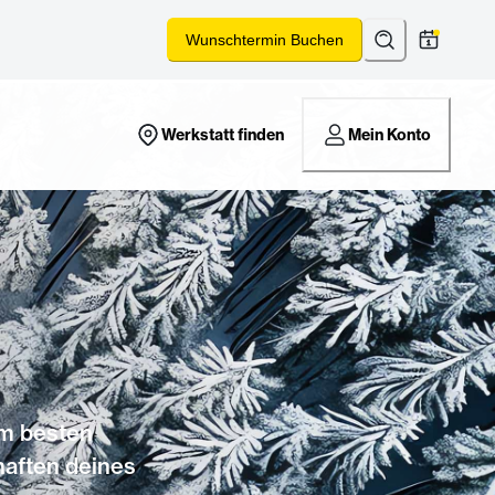
Suchen
*
Wunschtermin Buchen
Werkstatt finden
Mein Konto
am besten
haften deines