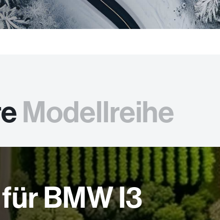
re
Modellreihe
für BMW I3