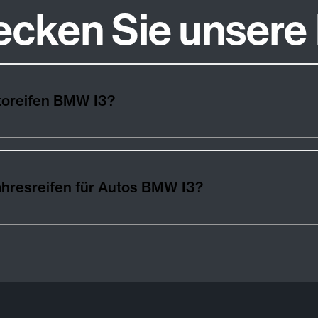
ecken Sie unsere
toreifen BMW I3?
hresreifen für Autos BMW I3?