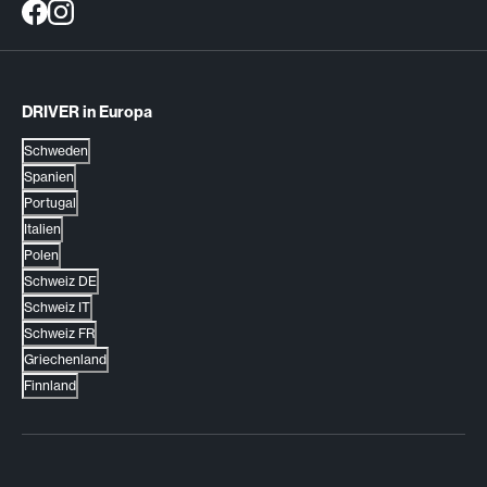
DRIVER in Europa
Schweden
Spanien
Portugal
Italien
Polen
Schweiz DE
Schweiz IT
Schweiz FR
Griechenland
Finnland