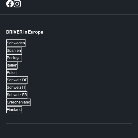
DRIVER in Europa
Schweden
Spanien
Portugal
Italien
Polen
Schweiz DE
Schweiz IT
Schweiz FR
Griechenland
Finnland