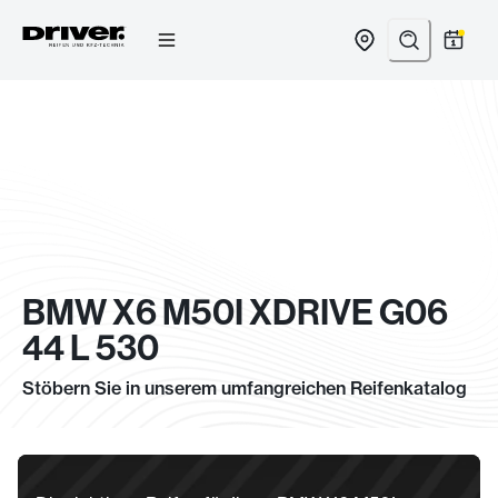
Zum
Inhalt
springen
BMW X6 M50I XDRIVE G06
44 L 530
Stöbern Sie in unserem umfangreichen Reifenkatalog