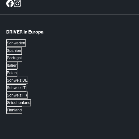
DRIVER in Europa
Schweden
Spanien
Portugal
Italien
Polen
Schweiz DE
Schweiz IT
Schweiz FR
Griechenland
Finnland