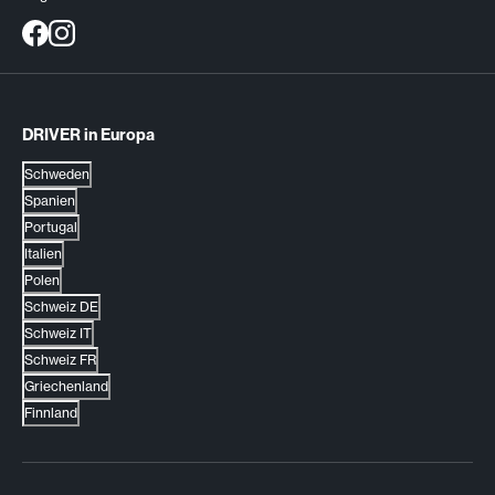
DRIVER in Europa
Schweden
Spanien
Portugal
Italien
Polen
Schweiz DE
Schweiz IT
Schweiz FR
Griechenland
Finnland