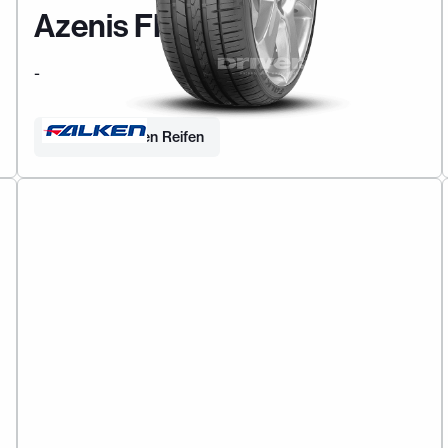
Azenis FK510
-
Finden Sie Ihren Reifen