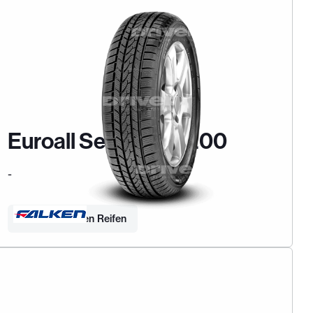
Euroall Season AS200
-
Finden Sie Ihren Reifen