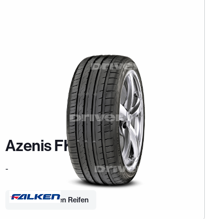
Azenis FK453
-
Finden Sie Ihren Reifen