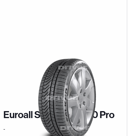
Euroall Season AS220 Pro
-