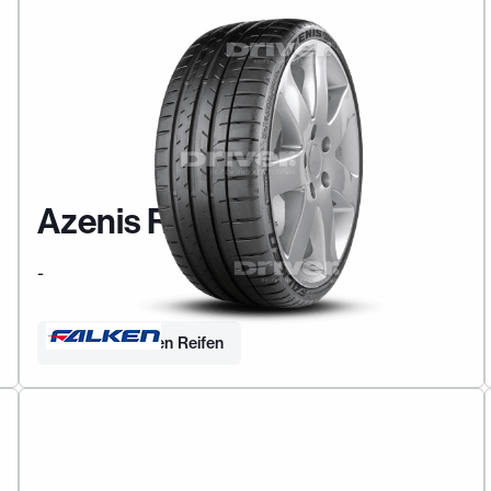
Azenis RS820
-
Finden Sie Ihren Reifen