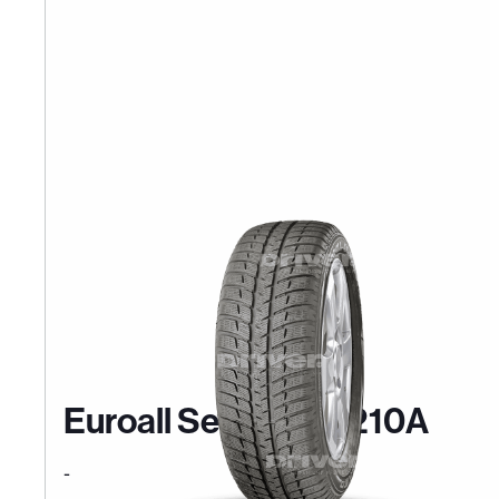
Euroall Season AS210A
-