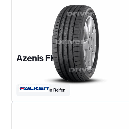
Azenis FK520
-
Finden Sie Ihren Reifen