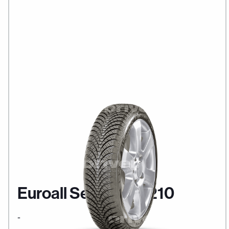
Euroall Season AS210
-