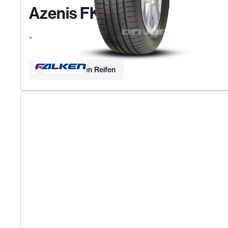
Azenis FK510a SUV
-
Finden Sie Ihren Reifen