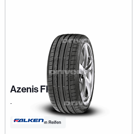
Azenis FK453 CC
-
Finden Sie Ihren Reifen