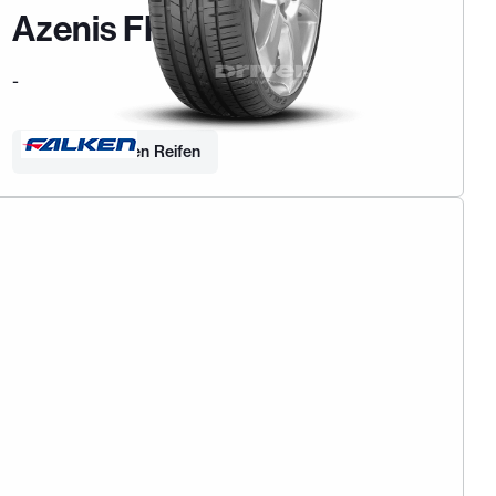
Azenis FK510 SUV
-
Finden Sie Ihren Reifen