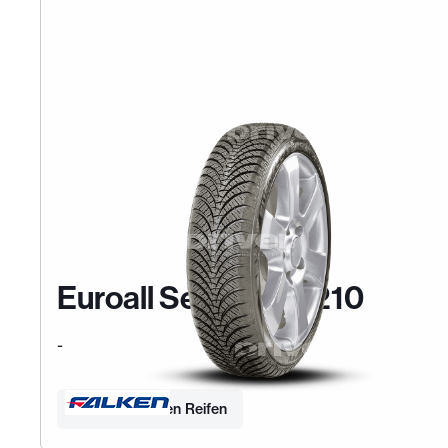
Euroall Season AS210
-
Finden Sie Ihren Reifen