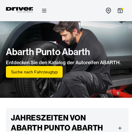
Zum
Inhalt
springen
Abarth Punto Abarth
Entdecken Sie den Katalog der Autoreifen ABARTH.
Suche nach Fahrzeugtyp
JAHRESZEITEN VON
ABARTH PUNTO ABARTH