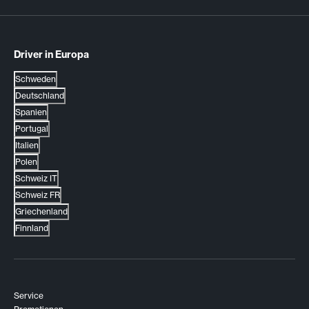
Driver in Europa
Schweden
Deutschland
Spanien
Portugal
Italien
Polen
Schweiz IT
Schweiz FR
Griechenland
Finnland
Service