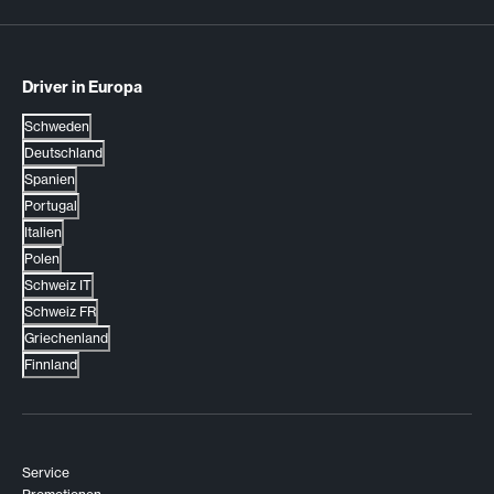
Driver in Europa
Schweden
Deutschland
Spanien
Portugal
Italien
Polen
Schweiz IT
Schweiz FR
Griechenland
Finnland
Service