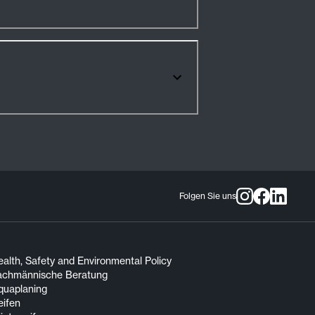
Folgen Sie uns
alth, Safety and Environmental Policy
achmännische Beratung
quaplaning
eifen