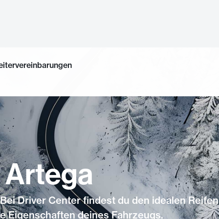
eitervereinbarungen
r Artega
Bei Driver Center findest du den idealen Reifen
ie Eigenschaften deines Fahrzeugs.