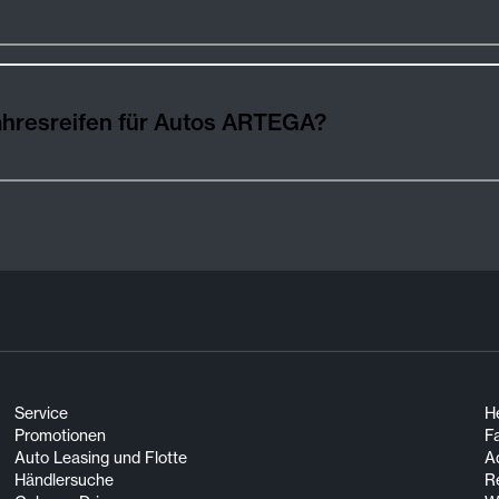
ahresreifen für Autos ARTEGA?
Service
He
Promotionen
F
Auto Leasing und Flotte
A
Händlersuche
R