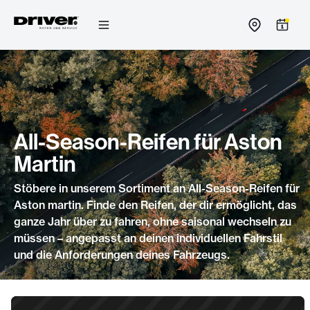
Zum
Inhalt
springen
All-Season-Reifen für Aston
Martin
Stöbere in unserem Sortiment an All-Season-Reifen für
Aston martin. Finde den Reifen, der dir ermöglicht, das
ganze Jahr über zu fahren, ohne saisonal wechseln zu
müssen – angepasst an deinen individuellen Fahrstil
und die Anforderungen deines Fahrzeugs.