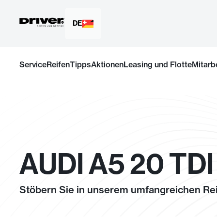
DE
Zum
Inhalt
Service
Reifen
Tipps
Aktionen
Leasing und Flotte
Mitarb
springen
AUDI A5 20 TDI
Stöbern Sie in unserem umfangreichen Rei