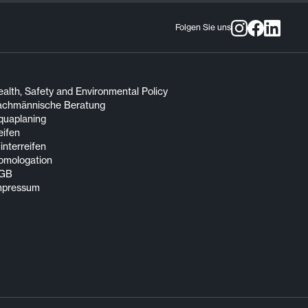
Folgen Sie uns
alth, Safety and Environmental Policy
achmännische Beratung
quaplaning
eifen
nterreifen
omologation
GB
mpressum