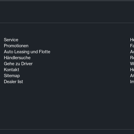
Service
He
Promotionen
F
Auto Leasing und Flotte
A
Händlersuche
R
Gehe zu Driver
Wi
Kontakt
H
Sitemap
A
Dealer list
I