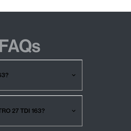
FAQs
I 163?
s AUDI A6 ALLROAD QUATTRO 27 TDI 163?