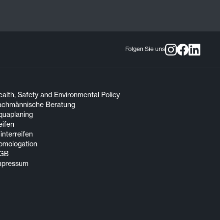
Folgen Sie uns
alth, Safety and Environmental Policy
achmännische Beratung
quaplaning
eifen
nterreifen
omologation
GB
mpressum