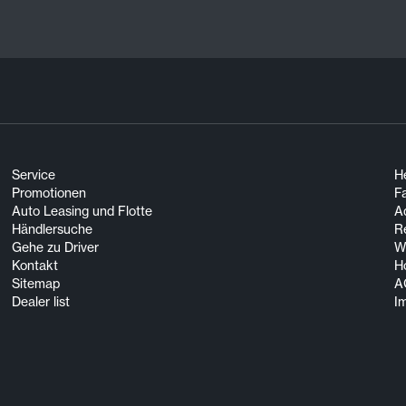
Service
He
Promotionen
F
Auto Leasing und Flotte
A
Händlersuche
R
Gehe zu Driver
Wi
Kontakt
H
Sitemap
A
Dealer list
I