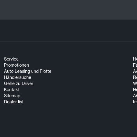
Service
He
Promotionen
F
Auto Leasing und Flotte
A
Händlersuche
R
Gehe zu Driver
Wi
Kontakt
H
Sitemap
A
Dealer list
I