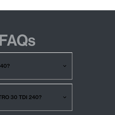
FAQs
TDI 240?
os AUDI A6 ALLROAD QUATTRO 30 TDI 240?