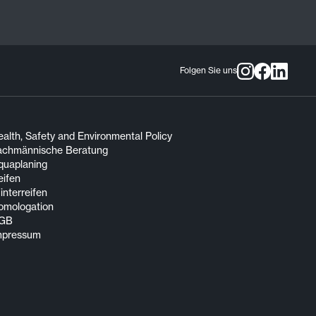
Folgen Sie uns
alth, Safety and Environmental Policy
achmännische Beratung
quaplaning
eifen
nterreifen
omologation
GB
mpressum