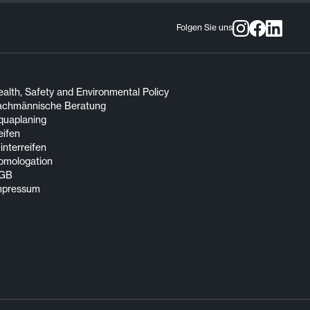
Folgen Sie uns
alth, Safety and Environmental Policy
achmännische Beratung
quaplaning
eifen
nterreifen
omologation
GB
mpressum