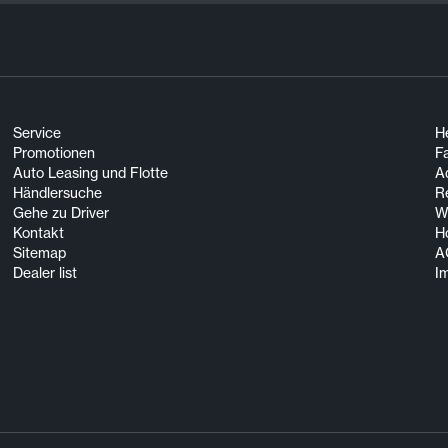
Service
He
Promotionen
F
Auto Leasing und Flotte
A
Händlersuche
R
Gehe zu Driver
Wi
Kontakt
H
Sitemap
A
Dealer list
I