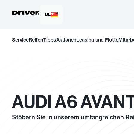
DE
Zum
Inhalt
Service
Reifen
Tipps
Aktionen
Leasing und Flotte
Mitarb
springen
AUDI A6 AVANT
Stöbern Sie in unserem umfangreichen Rei