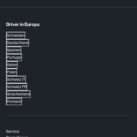
Driver in Europa
Schweden
Deutschland
Spanien
Portugal
Italien
Polen
Schweiz IT
Schweiz FR
Griechenland
Finnland
Service