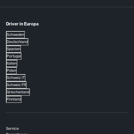
Driver in Europa
Schweden
Deutschland
Spanien
Portugal
Italien
Polen
Schweiz IT
Schweiz FR
Griechenland
Finnland
Service