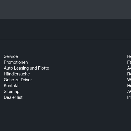
Service
He
Promotionen
F
Auto Leasing und Flotte
A
Händlersuche
R
Gehe zu Driver
Wi
Kontakt
H
Sitemap
A
Dealer list
I