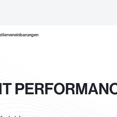
eitervereinbarungen
ANT PERFORMANC