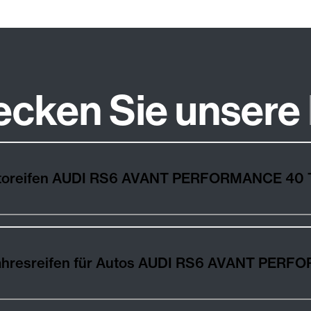
ecken Sie unsere
Wie wählt man die besten Autoreifen AUDI RS6 AVANT PERFOR
Winter-, Sommer- und Ganzjahresreifen fü