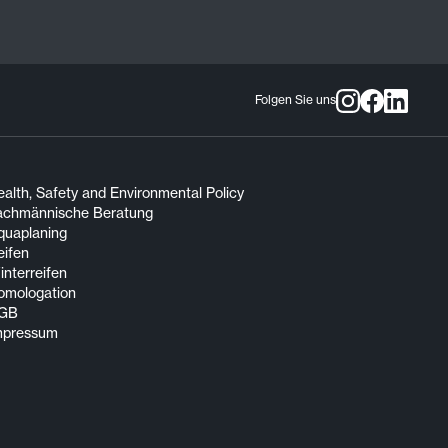
Folgen Sie uns
alth, Safety and Environmental Policy
achmännische Beratung
quaplaning
eifen
nterreifen
omologation
GB
mpressum