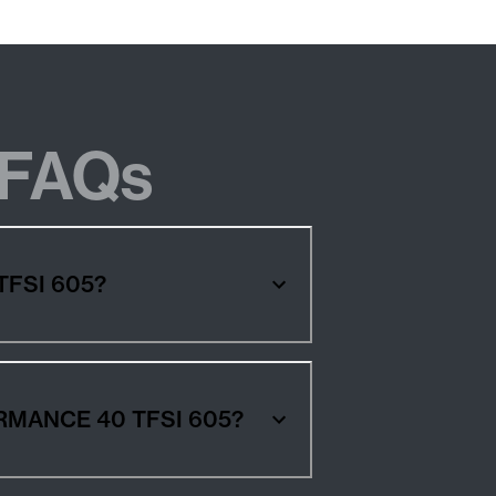
FAQs
MANCE 40 TFSI 605?
r Autos AUDI RS6 AVANT PERFORMANCE 40 TFSI 605?