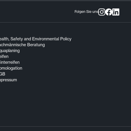
Folgen Sie uns
alth, Safety and Environmental Policy
achmännische Beratung
quaplaning
eifen
nterreifen
omologation
GB
mpressum