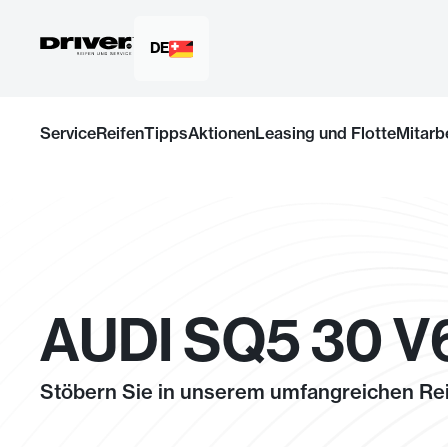
DE
Zum
Inhalt
Service
Reifen
Tipps
Aktionen
Leasing und Flotte
Mitarb
springen
AUDI SQ5 30 V
Stöbern Sie in unserem umfangreichen Rei