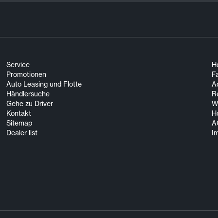
Service
He
Promotionen
F
Auto Leasing und Flotte
A
Händlersuche
R
Gehe zu Driver
Wi
Kontakt
H
Sitemap
A
Dealer list
I