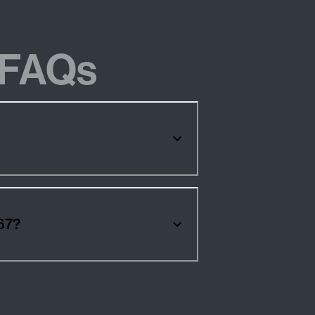
FAQs
 MHEV 367?