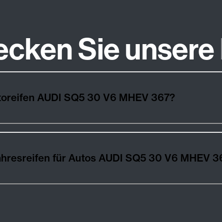
ecken Sie unsere
Wie wählt man die besten Autoreifen AUDI SQ5 30 V6 MHEV 367?
Winter-, Sommer- und Ganzjahresreifen für Autos AUDI SQ5 30 V6