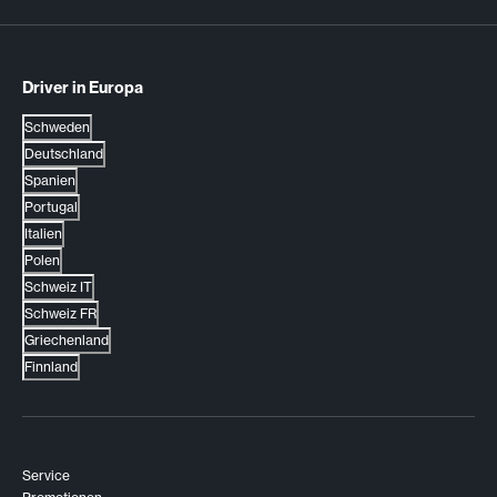
Driver in Europa
Schweden
Deutschland
Spanien
Portugal
Italien
Polen
Schweiz IT
Schweiz FR
Griechenland
Finnland
Service