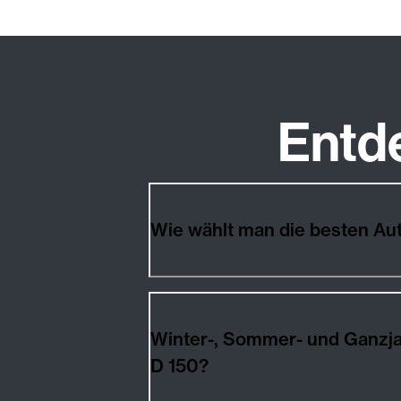
Entd
Wie wählt man die besten A
Winter-, Sommer- und Ganzj
D 150?