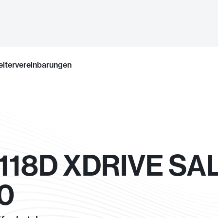
eitervereinbarungen
 118D XDRIVE S
50