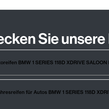
ecken Sie unsere
utoreifen BMW 1 SERIES 118D XDRIVE SALOON 
ahresreifen für Autos BMW 1 SERIES 118D XD