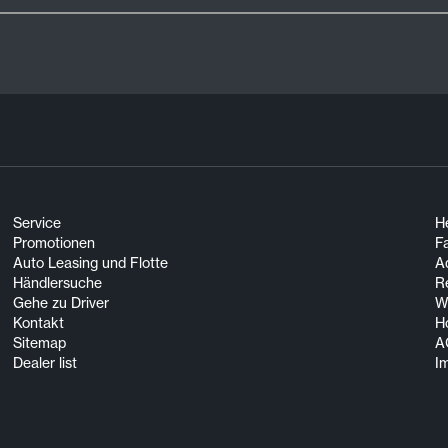
Service
He
Promotionen
F
Auto Leasing und Flotte
A
Händlersuche
R
Gehe zu Driver
Wi
Kontakt
H
Sitemap
A
Dealer list
I