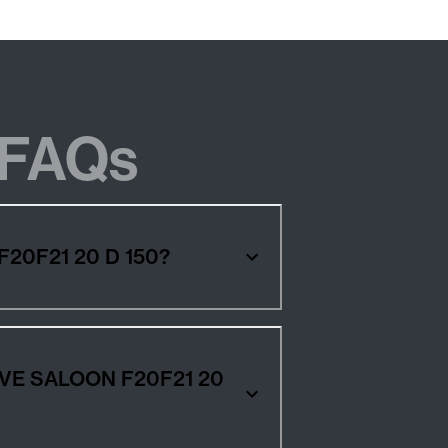
FAQs
F20F21 20 D 150?
RIVE SALOON F20F21 20