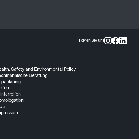
Folgen Sie uns
alth, Safety and Environmental Policy
achmännische Beratung
quaplaning
eifen
nterreifen
omologation
GB
mpressum