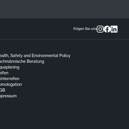
Folgen Sie uns
alth, Safety and Environmental Policy
achmännische Beratung
quaplaning
eifen
nterreifen
omologation
GB
mpressum