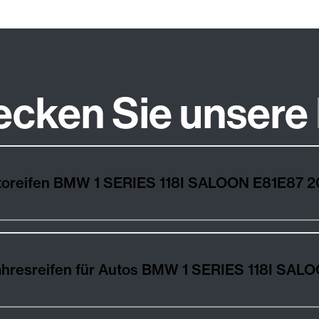
ecken Sie unsere
utoreifen BMW 1 SERIES 118I SALOON E81E87 2
ahresreifen für Autos BMW 1 SERIES 118I SAL