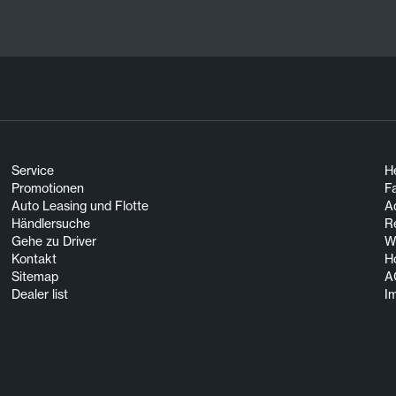
Service
He
Promotionen
F
Auto Leasing und Flotte
A
Händlersuche
R
Gehe zu Driver
Wi
Kontakt
H
Sitemap
A
Dealer list
I