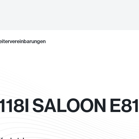
eitervereinbarungen
118I SALOON E8