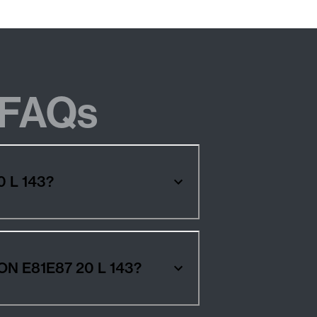
FAQs
0 L 143?
OON E81E87 20 L 143?