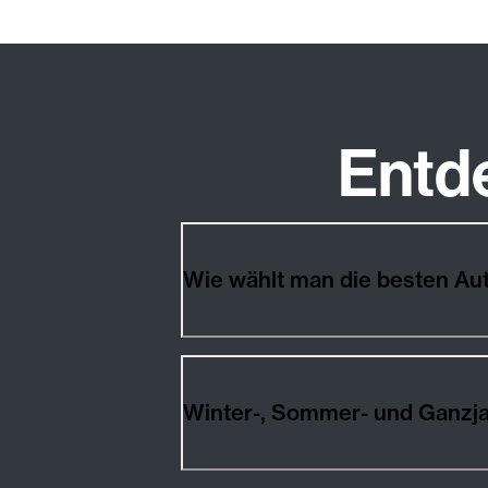
Entd
Wie wählt man die besten A
Winter-, Sommer- und Ganzj