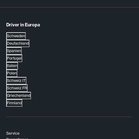
Driver in Europa
Schweden
Deutschland
Spanien
Portugal
Italien
Polen
Schweiz IT
Schweiz FR
Griechenland
Finnland
Service